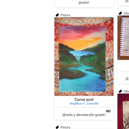
¡E
gratis!
Dib
Pintura
¡E
Dib
Curva azul
Angélica H. Zamudio
ND
¡Envío y devolución gratis!
Pintura