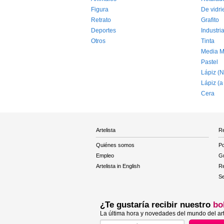
Figura
De vidri
Retrato
Grafito
Deportes
Industria
Otros
Tinta
Media M
Pastel
Lápiz (N
Lápiz (a
Cera
Artelista
Re
Quiénes somos
Po
Empleo
Gu
Artelista in English
R
Se
¿Te gustaría recibir nuestro
bo
La última hora y novedades del mundo del art