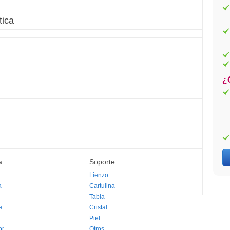
tica
¿
a
Soporte
Lienzo
a
Cartulina
Tabla
e
Cristal
Piel
or
Otros