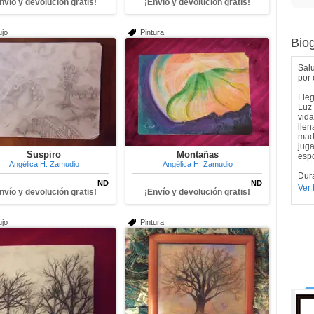
nvío y devolución gratis!
¡Envío y devolución gratis!
ujo
Pintura
Biog
Salu
por 
Lleg
Luz 
vida
llen
mad
juga
Suspiro
Montañas
esp
Angélica H. Zamudio
Angélica H. Zamudio
Dura
ND
ND
Ver 
nvío y devolución gratis!
¡Envío y devolución gratis!
ujo
Pintura