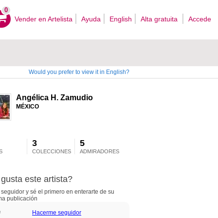
0
Vender en Artelista
Ayuda
English
Alta gratuita
Accede
Would you prefer to view it in English?
Angélica H. Zamudio
MÉXICO
3
5
S
COLECCIONES
ADMIRADORES
gusta este artista?
seguidor y sé el primero en enterarte de su
ma publicación
Hacerme seguidor