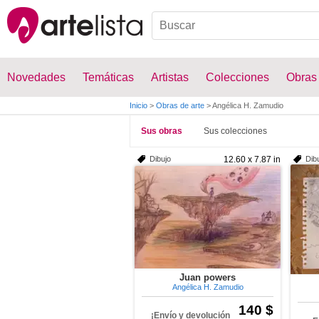
Novedades
Temáticas
Artistas
Colecciones
Obras
Inicio
>
Obras de arte
>
Angélica H. Zamudio
Sus obras
Sus colecciones
Dibujo
12.60 x 7.87 in
Dib
Juan powers
Angélica H. Zamudio
140 $
¡Envío y devolución