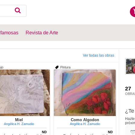
 famosas
Revista de Arte
Ver todas las obras
ujo
Pintura
27
OBRA
¿Te 
Hazte 
Miel
Como Algodon
próxi
Angélica H. Zamudio
Angélica H. Zamudio
ND
ND