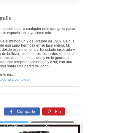
rafía
dos cordiales a cualquier ente que goza pasar
este espacio tan suyo como mío.
ue al mundo un 9 de Octubre de 1989. Bajo la
de esa Luna hermosa en su fase entera. Mi
; desde esos momentos, ha estado inspirada y
a de belleza; los primeros recuerdos son de mi
re cantándome en la cuna y en la guardería
ndo con temperas (color rojo y azul) con una
onja sobre una pared de vidrio.
nte mi...
biografía completa
Compartir
Pin
Twittear
Copiar enlace