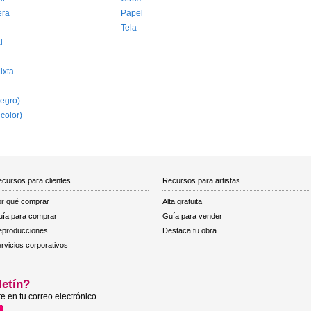
era
Papel
Tela
l
ixta
egro)
 color)
cursos para clientes
Recursos para artistas
r qué comprar
Alta gratuita
ía para comprar
Guía para vender
eproducciones
Destaca tu obra
rvicios corporativos
letín?
e en tu correo electrónico