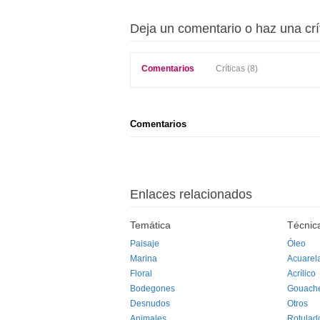
Deja un comentario o haz una crí
Comentarios
Críticas (8)
Comentarios
Enlaces relacionados
Temática
Técnic
Paisaje
Óleo
Marina
Acuarel
Floral
Acrílico
Bodegones
Gouach
Desnudos
Otros
Animales
Rotulad